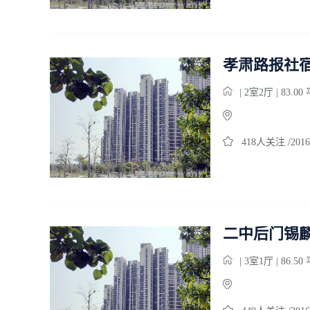
孝肃路报社
| 2室2厅 | 83.0
418人关注 /2016
二中后门锡
| 3室1厅 | 86.5