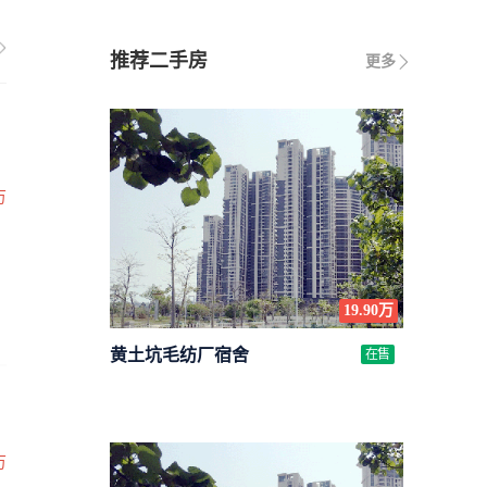
推荐二手房
更多
万
19.90万
黄土坑毛纺厂宿舍
在售
万