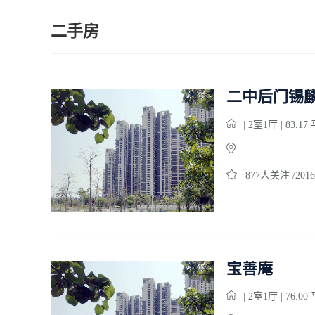
二手房
二中后门锡
| 2室1厅 | 83.1
877人关注 /2016
宝善庵
| 2室1厅 | 76.0