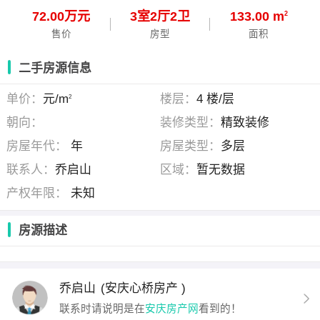
72.00万元
3
室
2
厅
2
卫
133.00 m
2
售价
房型
面积
二手房源信息
单价：
元/m
楼层：
4 楼/层
2
朝向：
装修类型：
精致装修
房屋年代：
年
房屋类型：
多层
联系人：
乔启山
区域：
暂无数据
产权年限：
未知
房源描述
乔启山
(安庆心桥房产 )
联系时请说明是在
安庆房产网
看到的！