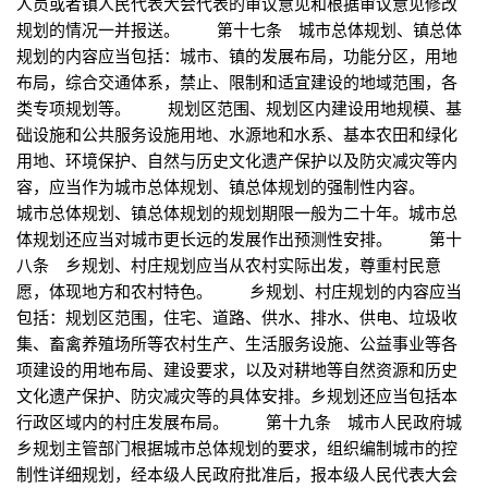
人员或者镇人民代表大会代表的审议意见和根据审议意见修改
规划的情况一并报送。 第十七条 城市总体规划、镇总体
规划的内容应当包括：城市、镇的发展布局，功能分区，用地
布局，综合交通体系，禁止、限制和适宜建设的地域范围，各
类专项规划等。 规划区范围、规划区内建设用地规模、基
础设施和公共服务设施用地、水源地和水系、基本农田和绿化
用地、环境保护、自然与历史文化遗产保护以及防灾减灾等内
容，应当作为城市总体规划、镇总体规划的强制性内容。
城市总体规划、镇总体规划的规划期限一般为二十年。城市总
体规划还应当对城市更长远的发展作出预测性安排。 第十
八条 乡规划、村庄规划应当从农村实际出发，尊重村民意
愿，体现地方和农村特色。 乡规划、村庄规划的内容应当
包括：规划区范围，住宅、道路、供水、排水、供电、垃圾收
集、畜禽养殖场所等农村生产、生活服务设施、公益事业等各
项建设的用地布局、建设要求，以及对耕地等自然资源和历史
文化遗产保护、防灾减灾等的具体安排。乡规划还应当包括本
行政区域内的村庄发展布局。 第十九条 城市人民政府城
乡规划主管部门根据城市总体规划的要求，组织编制城市的控
制性详细规划，经本级人民政府批准后，报本级人民代表大会