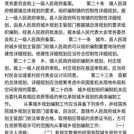
常务委员会和上一级人民政府备案。 第二十条 镇人民政
府根据镇总体规划的要求，组织编制镇的控制性详细规划，报
上一级人民政府审批。县人民政府所在地镇的控制性详细规
划，由县人民政府城乡规划主管部门根据镇总体规划的要求组
织编制，经县人民政府批准后，报本级人民代表大会常务委员
会和上一级人民政府备案。 第二十一条 城市、县人民政
府城乡规划主管部门和镇人民政府可以组织编制重要地块的修
建性详细规划。修建性详细规划应当符合控制性详细规划。
第二十二条 乡、镇人民政府组织编制乡规划、村庄规
划，报上一级人民政府审批。村庄规划在报送审批前，应当经
村民会议或者村民代表会议讨论同意。 第二十三条 首都
的总体规划、详细规划应当统筹考虑中央国家机关用地布局和
空间安排的需要。 第二十四条 城乡规划组织编制机关应
当委托具有相应资质等级的单位承担城乡规划的具体编制工
作。 从事城乡规划编制工作应当具备下列条件，并经国务
院城乡规划主管部门或者省、自治区、直辖市人民政府城乡规
划主管部门依法审查合格，取得相应等级的资质证书后，方可
在资质等级许可的范围内从事城乡规划编制工作： （一）
有法人资格； （二）有规定数量的经国务院城乡规划主管