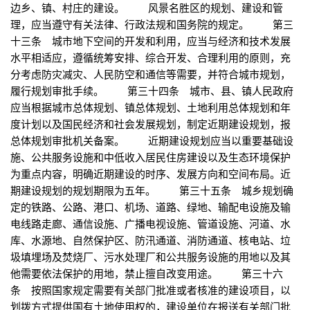
边乡、镇、村庄的建设。 风景名胜区的规划、建设和管
理，应当遵守有关法律、行政法规和国务院的规定。 第三
十三条 城市地下空间的开发和利用，应当与经济和技术发展
水平相适应，遵循统筹安排、综合开发、合理利用的原则，充
分考虑防灾减灾、人民防空和通信等需要，并符合城市规划，
履行规划审批手续。 第三十四条 城市、县、镇人民政府
应当根据城市总体规划、镇总体规划、土地利用总体规划和年
度计划以及国民经济和社会发展规划，制定近期建设规划，报
总体规划审批机关备案。 近期建设规划应当以重要基础设
施、公共服务设施和中低收入居民住房建设以及生态环境保护
为重点内容，明确近期建设的时序、发展方向和空间布局。近
期建设规划的规划期限为五年。 第三十五条 城乡规划确
定的铁路、公路、港口、机场、道路、绿地、输配电设施及输
电线路走廊、通信设施、广播电视设施、管道设施、河道、水
库、水源地、自然保护区、防汛通道、消防通道、核电站、垃
圾填埋场及焚烧厂、污水处理厂和公共服务设施的用地以及其
他需要依法保护的用地，禁止擅自改变用途。 第三十六
条 按照国家规定需要有关部门批准或者核准的建设项目，以
划拨方式提供国有土地使用权的，建设单位在报送有关部门批