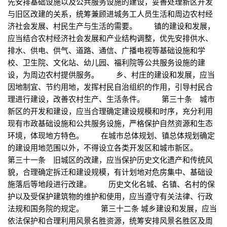
先安排基础设施以及公共服务设施的建设，妥善处理新区开发
与旧区改建的关系，统筹兼顾进城务工人员生活和周边农村经
济社会发展、村民生产与生活的需要。 镇的建设和发展，
应当结合农村经济社会发展和产业结构调整，优先安排供水、
排水、供电、供气、道路、通信、广播电视等基础设施和学
校、卫生院、文化站、幼儿园、福利院等公共服务设施的建
设，为周边农村提供服务。 乡、村庄的建设和发展，应当
因地制宜、节约用地，发挥村民自治组织的作用，引导村民合
理进行建设，改善农村生产、生活条件。 第三十条 城市
新区的开发和建设，应当合理确定建设规模和时序，充分利用
现有市政基础设施和公共服务设施，严格保护自然资源和生态
环境，体现地方特色。 在城市总体规划、镇总体规划确定
的建设用地范围以外，不得设立各类开发区和城市新区。
第三十一条 旧城区的改建，应当保护历史文化遗产和传统风
貌，合理确定拆迁和建设规模，有计划地对危房集中、基础设
施落后等地段进行改建。 历史文化名城、名镇、名村的保
护以及受保护建筑物的维护和使用，应当遵守有关法律、行政
法规和国务院的规定。 第三十二条 城乡建设和发展，应当
依法保护和合理利用风景名胜资源，统筹安排风景名胜区及周