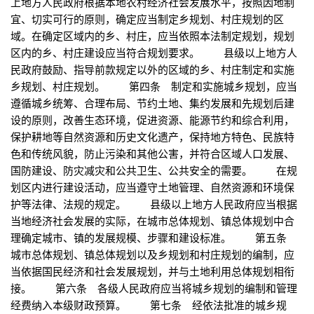
上地方人民政府根据本地农村经济社会发展水平，按照因地制
宜、切实可行的原则，确定应当制定乡规划、村庄规划的区
域。在确定区域内的乡、村庄，应当依照本法制定规划，规划
区内的乡、村庄建设应当符合规划要求。 县级以上地方人
民政府鼓励、指导前款规定以外的区域的乡、村庄制定和实施
乡规划、村庄规划。 第四条 制定和实施城乡规划，应当
遵循城乡统筹、合理布局、节约土地、集约发展和先规划后建
设的原则，改善生态环境，促进资源、能源节约和综合利用，
保护耕地等自然资源和历史文化遗产，保持地方特色、民族特
色和传统风貌，防止污染和其他公害，并符合区域人口发展、
国防建设、防灾减灾和公共卫生、公共安全的需要。 在规
划区内进行建设活动，应当遵守土地管理、自然资源和环境保
护等法律、法规的规定。 县级以上地方人民政府应当根据
当地经济社会发展的实际，在城市总体规划、镇总体规划中合
理确定城市、镇的发展规模、步骤和建设标准。 第五条
城市总体规划、镇总体规划以及乡规划和村庄规划的编制，应
当依据国民经济和社会发展规划，并与土地利用总体规划相衔
接。 第六条 各级人民政府应当将城乡规划的编制和管理
经费纳入本级财政预算。 第七条 经依法批准的城乡规