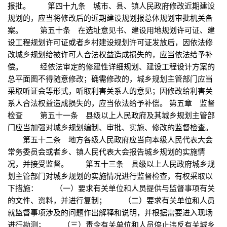
报批。 第四十九条 城市、县、镇人民政府修改近期建设
规划的，应当将修改后的近期建设规划报总体规划审批机关备
案。 第五十条 在选址意见书、建设用地规划许可证、建
设工程规划许可证或者乡村建设规划许可证发放后，因依法修
改城乡规划给被许可人合法权益造成损失的，应当依法给予补
偿。 经依法审定的修建性详细规划、建设工程设计方案的
总平面图不得随意修改；确需修改的，城乡规划主管部门应当
采取听证会等形式，听取利害关系人的意见；因修改给利害关
系人合法权益造成损失的，应当依法给予补偿。 第五章 监督
检查 第五十一条 县级以上人民政府及其城乡规划主管部
门应当加强对城乡规划编制、审批、实施、修改的监督检查。
第五十二条 地方各级人民政府应当向本级人民代表大会
常务委员会或者乡、镇人民代表大会报告城乡规划的实施情
况，并接受监督。 第五十三条 县级以上人民政府城乡规
划主管部门对城乡规划的实施情况进行监督检查，有权采取以
下措施： （一）要求有关单位和人员提供与监督事项有关
的文件、资料，并进行复制； （二）要求有关单位和人员
就监督事项涉及的问题作出解释和说明，并根据需要进入现场
进行勘测； （三）责令有关单位和人员停止违反有关城乡