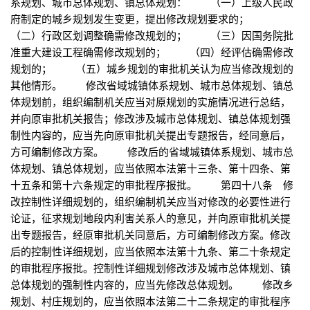
系规划、城市总体规划、镇总体规划： （一）上级人民政
府制定的城乡规划发生变更，提出修改规划要求的；
（二）行政区划调整确需修改规划的； （三）因国务院批
准重大建设工程确需修改规划的； （四）经评估确需修改
规划的； （五）城乡规划的审批机关认为应当修改规划的
其他情形。 修改省域城镇体系规划、城市总体规划、镇总
体规划前，组织编制机关应当对原规划的实施情况进行总结，
并向原审批机关报告；修改涉及城市总体规划、镇总体规划强
制性内容的，应当先向原审批机关提出专题报告，经同意后，
方可编制修改方案。 修改后的省域城镇体系规划、城市总
体规划、镇总体规划，应当依照本法第十三条、第十四条、第
十五条和第十六条规定的审批程序报批。 第四十八条 修
改控制性详细规划的，组织编制机关应当对修改的必要性进行
论证，征求规划地段内利害关系人的意见，并向原审批机关提
出专题报告，经原审批机关同意后，方可编制修改方案。修改
后的控制性详细规划，应当依照本法第十九条、第二十条规定
的审批程序报批。控制性详细规划修改涉及城市总体规划、镇
总体规划的强制性内容的，应当先修改总体规划。 修改乡
规划、村庄规划的，应当依照本法第二十二条规定的审批程序