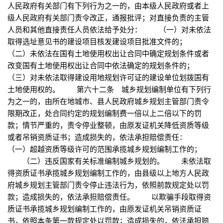
人民政府有关部门有下列行为之一的，由本级人民政府或者上
级人民政府有关部门责令改正，通报批评；对直接负责的主管
人员和其他直接责任人员依法给予处分： （一）对未依法
取得选址意见书的建设项目核发建设项目批准文件的；
（二）未依法在国有土地使用权出让合同中确定规划条件或者
改变国有土地使用权出让合同中依法确定的规划条件的；
（三）对未依法取得建设用地规划许可证的建设单位划拨国有
土地使用权的。 第六十二条 城乡规划编制单位有下列行
为之一的，由所在地城市、县人民政府城乡规划主管部门责令
限期改正，处合同约定的规划编制费一倍以上二倍以下的罚
款；情节严重的，责令停业整顿，由原发证机关降低资质等级
或者吊销资质证书；造成损失的，依法承担赔偿责任：
（一）超越资质等级许可的范围承揽城乡规划编制工作的；
（二）违反国家有关标准编制城乡规划的。 未依法取
得资质证书承揽城乡规划编制工作的，由县级以上地方人民政
府城乡规划主管部门责令停止违法行为，依照前款规定处以罚
款；造成损失的，依法承担赔偿责任。 以欺骗手段取得资
质证书承揽城乡规划编制工作的，由原发证机关吊销资质证
书，依照本条第一款规定处以罚款；造成损失的，依法承担赔