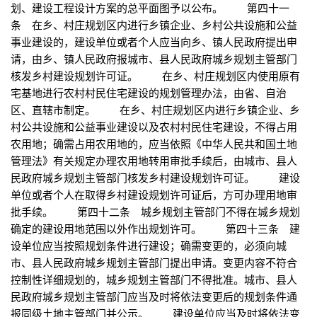
划、建设工程设计方案的总平面图予以公布。 第四十一
条 在乡、村庄规划区内进行乡镇企业、乡村公共设施和公益
事业建设的，建设单位或者个人应当向乡、镇人民政府提出申
请，由乡、镇人民政府报城市、县人民政府城乡规划主管部门
核发乡村建设规划许可证。 在乡、村庄规划区内使用原有
宅基地进行农村村民住宅建设的规划管理办法，由省、自治
区、直辖市制定。 在乡、村庄规划区内进行乡镇企业、乡
村公共设施和公益事业建设以及农村村民住宅建设，不得占用
农用地；确需占用农用地的，应当依照《中华人民共和国土地
管理法》有关规定办理农用地转用审批手续后，由城市、县人
民政府城乡规划主管部门核发乡村建设规划许可证。 建设
单位或者个人在取得乡村建设规划许可证后，方可办理用地审
批手续。 第四十二条 城乡规划主管部门不得在城乡规划
确定的建设用地范围以外作出规划许可。 第四十三条 建
设单位应当按照规划条件进行建设；确需变更的，必须向城
市、县人民政府城乡规划主管部门提出申请。变更内容不符合
控制性详细规划的，城乡规划主管部门不得批准。城市、县人
民政府城乡规划主管部门应当及时将依法变更后的规划条件通
报同级土地主管部门并公示。 建设单位应当及时将依法变