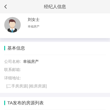
经纪人信息
刘女士
幸福房产
基本信息
公司名称:
幸福房产
联系邮箱:
详细地址:
[二手房房源]
[租房房源]
TA发布的房源列表